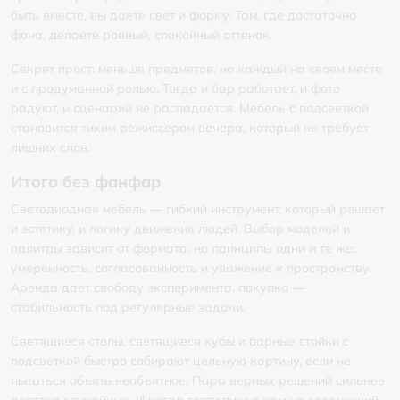
быть вместе, вы даете свет и форму. Там, где достаточно
фона, делаете ровный, спокойный оттенок.
Секрет прост: меньше предметов, но каждый на своем месте
и с продуманной ролью. Тогда и бар работает, и фото
радуют, и сценарий не распадается. Мебель с подсветкой
становится тихим режиссером вечера, который не требует
лишних слов.
Итого без фанфар
Светодиодная мебель — гибкий инструмент, который решает
и эстетику, и логику движения людей. Выбор моделей и
палитры зависит от формата, но принципы одни и те же:
умеренность, согласованность и уважение к пространству.
Аренда дает свободу эксперимента, покупка —
стабильность под регулярные задачи.
Светящиеся столы, светящиеся кубы и барные стойки с
подсветкой быстро собирают цельную картину, если не
пытаться объять необъятное. Пара верных решений сильнее
десятка случайных. И когда гости пишут вам на следующий