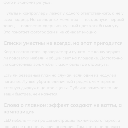
фото и экономит ретушь.
Пульты и контроллеры лежат у одного ответственного, а не у
всех подряд. На сценарных моментах — тост, запуск, первый
танец — подсветка «держит» нужный цвет хотя бы минуту.
Это помогает фотографам и не сбивает эмоцию.
Списки уместны не всегда, но этот пригодится
Когда состав готов, проверьте три пункта. Не конкурируют
ли подсветки мебели и общий свет на площадке. Достаточно
ли однотонных зон, чтобы глазам было где отдохнуть.
Есть ли резервный план на случай, если один из модулей
погаснет. Лучше убрать единичный предмет, чем терпеть
«темную дырку» в центре сцены. Публика замечает такие
вещи быстрее, чем кажется.
Слова о главном: эффект создают не ватты, а
композиция
LED мебель — не про демонстрацию технического парка, а
про ясное распределение внимания. Там, где гости должны