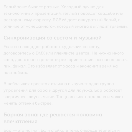
Белый тоже бывает разным. Холодный лучше для
технологичных презентаций, теплый подойдет свадьбе или
ресторанному формату. RGBW дает аккуратный белый, в
отличие от «смешанного», который иногда выглядит грязным.
Синхронизация со светом и музыкой
Если на площадке работает художник по свету,
договоритесь о DMX или плейлисте цветов. Не нужно много
сцен, достаточно трех-четырех: приветствие, основная часть,
пик, финал. Это избавляет от хаоса и экономит время на
настройках.
В небольших проектах отлично выручает одна группа
управления для бара и другая для лаунжа. Бар работает
энергичнее, лаунж мягче. Танцпол живет отдельно и может
менять оттенки быстрее.
Барная зона: где решается половина
впечатления
Бар — это магнит. Если стойка в тени, очередь теряется и