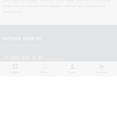
день, что им «зашла атмосфера», значит, вы сделали все
правильно.
+7 (495) 019-23-99
Работаем 24/7
Каталог
Каталог
Поиск
О нас
Корзина
Столы
Стулья
Диваны
Кресла
Выездной гардероб
Барные стойки
Уличная мебель
Пуфы и кресла мешки
Текстиль
Мебель с подсветкой