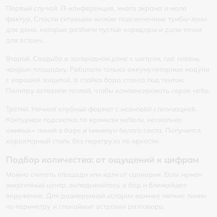
Первый случай. IT-конференция, много экрана и мало
фактур. Спасли ситуацию низкие подсвеченные тумбы-зоны
для демо, которые разбили пустые коридоры и дали точки
для встреч.
Второй. Свадьба в загородном доме с шатром, где ливень
накрыл площадку. Работали только аккумуляторные модули
с хорошей защитой, а стойка бара стояла под тентом.
Палитру оставили теплой, чтобы компенсировать серое небо.
Третий. Ночной клубный формат с неоновой стилизацией.
Контурная подсветка по кромкам мебели, несколько
«живых» линий в баре и минимум белого света. Получился
характерный стиль без перегруза по яркости.
Подбор количества: от ощущений к цифрам
Можно считать площади или идти от сценария. Если нужен
энергичный центр, вкладывайтесь в бар и ближайшее
окружение. Для размеренной истории важнее мягкие линии
по периметру и спокойные островки разговора.