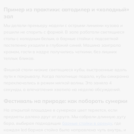
Пример из практики: автодилер и «холодный»
зал
Мы делали премьеру модели с острыми линиями кузова и
решили не спорить с формой. В зале работали светящиеся
столы с холодным белым, а барные стойки с подсветкой
постепенно уходили в глубокий синий. Машина заиграла
хромом, гости в кадре получились четкими, без лишних
теплых бликов.
Фишкой стали низкие светящиеся кубы, выстроенные вдоль
пути к покрывалу. Когда полотнище падало, кубы синхронно
переключались в режим мягкой волны. Это заняло 4
секунды, а впечатления хватило на неделю обсуждений.
Фестиваль на природе: как побороть сумерки
На открытой площадке в сумерках цвет теряется, если
предметы далеко друг от друга. Мы собрали длинную дугу
бара, выбирая подходящие
барные стойки в аренду
, где
каждая led барная стойка была направлена чуть внутрь, и