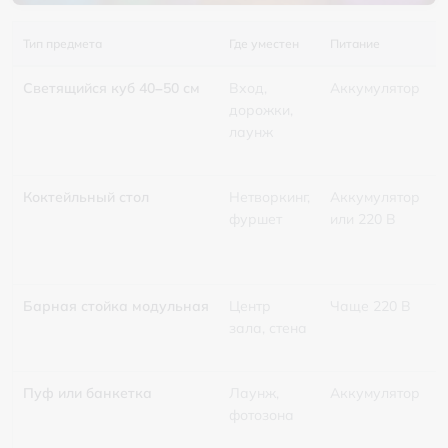
Тип предмета
Где уместен
Питание
В
Светящийся куб 40–50 см
Вход,
Аккумулятор
6
дорожки,
лаунж
Коктейльный стол
Нетворкинг,
Аккумулятор
6
фуршет
или 220 В
Барная стойка модульная
Центр
Чаще 220 В
Б
зала, стена
о
Пуф или банкетка
Лаунж,
Аккумулятор
8
фотозона