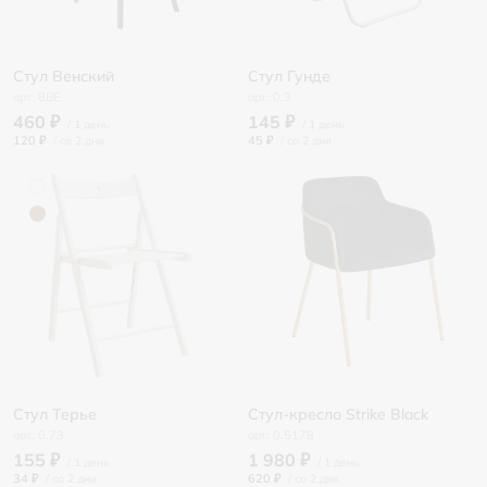
Стул Венский
Стул Гунде
8BE
0.3
460 ₽
145 ₽
120 ₽
/
45 ₽
/
Стул Терье
Стул-кресло Strike Black
0.73
0.5178
155 ₽
1 980 ₽
34 ₽
/
620 ₽
/