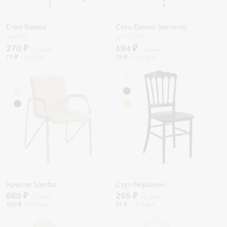
Стул Eames
Стул Eames (металл)
92C
0.120
270 ₽
194 ₽
70 ₽
/
39 ₽
/
Кресло Samba
Стул Napoleon
660 ₽
255 ₽
180 ₽
/
55 ₽
/