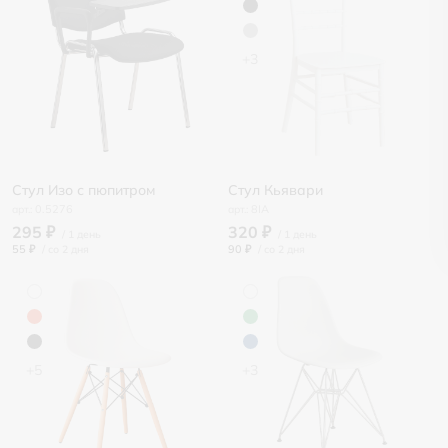
+3
Стул Изо с пюпитром
Стул Кьявари
0.5276
8IA
295 ₽
320 ₽
55 ₽
/
90 ₽
/
+5
+3