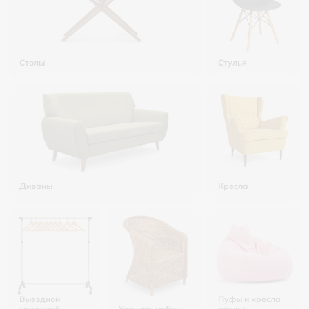
Столы
Стулья
Диваны
Кресла
Выездной
Пуфы и кресла
гардероб
Уличная мебель
мешки