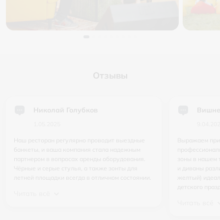
Отзывы
Николай Голубков
Вишне
1.05.2025
9.04.20
Наш ресторан регулярно проводит выездные
Выражаем приз
банкеты, и ваша компания стала надежным
профессионали
партнером в вопросах аренды оборудования.
зоны в нашем 
Чёрные и серые стулья, а также зонты для
и диваны разл
летней площадки всегда в отличном состоянии.
желтый) идеал
детского праз
Читать всё
Читать всё