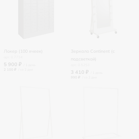
Локер (100 ячеек)
Зеркало Continent (с
0.7734
подсветкой)
5 900 ₽
0.5253
2 100 ₽
/
3 410 ₽
990 ₽
/