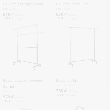
Вешало для гардероба
Вешало напольное
0.6697
0.6187
579 ₽
630 ₽
116 ₽
/
120 ₽
/
Вешало двухстороннее
Вешало Libra
0.5256
Genimi
750 ₽
0
150 ₽
/
579 ₽
116 ₽
/