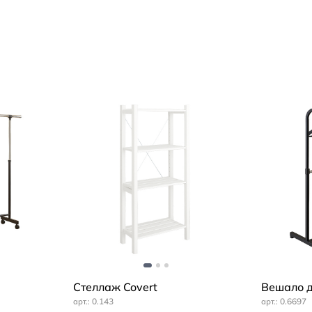
Стеллаж Covert
Вешало д
0.143
0.6697