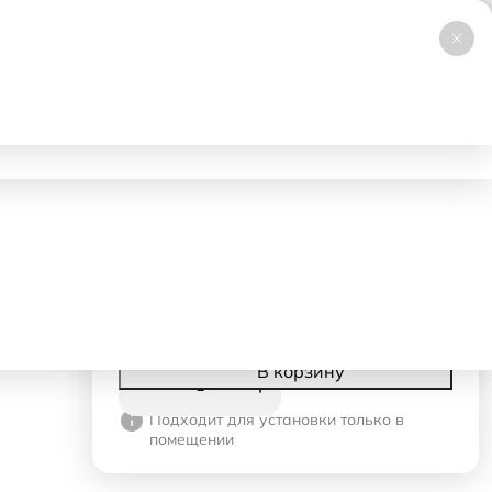
+7 (495) 019-23-99
НОВИНКА
Заказать звонок
Работаем 24/7
ловия аренды
Доставка и самовывоз
Контакты
5880 ₽
- 1 день
1200 ₽
- со 2-го дня
Корзина
В корзину
Подходит для установки только в
помещении