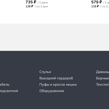
735 ₽
579 ₽
126 ₽
/
116 ₽
/
Стулья
Диван
Выездной гардероб
Барные
ебель
Пуфы и кресла мешки
Текстил
подсветкой
Оборудование