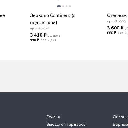
ее
Зеркало Continent (с
Стеллаж
0.5666
подсветкой)
3 600 ₽
0.5253
860 ₽
/
3 410 ₽
990 ₽
/
Стулья
Диван
Выездной гардероб
Барные