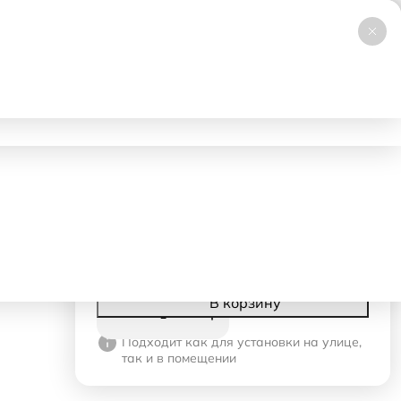
+7 (495) 019-23-99
НОВИНКА
Заказать звонок
Работаем 24/7
ловия аренды
Доставка и самовывоз
Контакты
750 ₽
- 1 день
150 ₽
- со 2-го дня
Корзина
В корзину
Подходит как для установки на улице,
так и в помещении