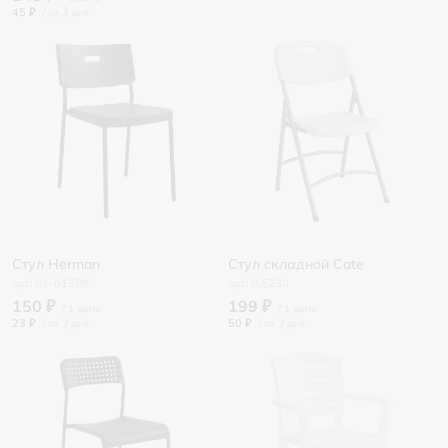
45 ₽
/
Стул Herman
Стул складной Cate
01-013BK
0.5230
150 ₽
199 ₽
23 ₽
/
50 ₽
/