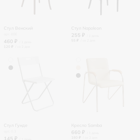
Стул Венский
Стул Napoleon
8BE
255 ₽
460 ₽
55 ₽
/
120 ₽
/
Стул Гунде
Кресло Samba
0.3
660 ₽
145 ₽
180 ₽
/