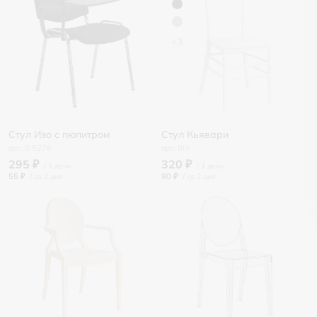
+3
Стул Изо с пюпитром
Стул Кьявари
0.5276
8IA
295 ₽
320 ₽
55 ₽
/
90 ₽
/