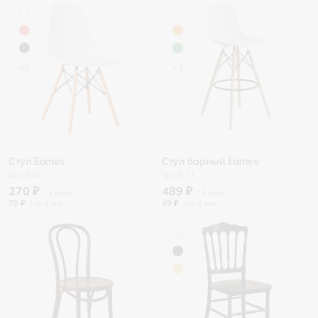
+5
+3
Стул Eames
Стул барный Eames
92C
0.71
270 ₽
489 ₽
70 ₽
/
49 ₽
/