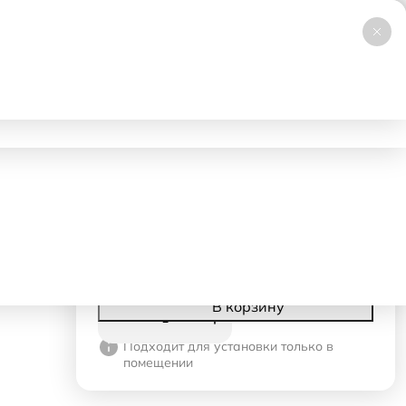
+7 (495) 019-23-99
НОВИНКА
Заказать звонок
Работаем 24/7
ловия аренды
Доставка и самовывоз
Контакты
189 ₽
- 1 день
31 ₽
- со 2-го дня
Корзина
В корзину
Подходит для установки только в
помещении