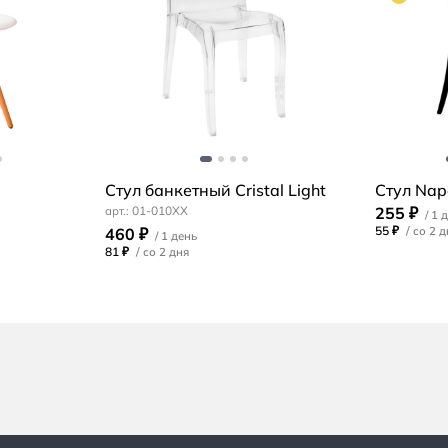
Стул банкетный Cristal Light
Стул Nap
01-010XX
255 ₽
55 ₽
/
460 ₽
81 ₽
/