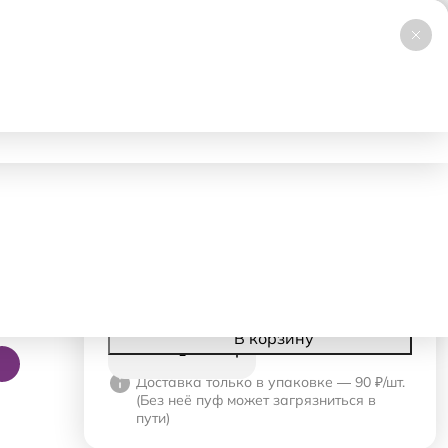
+7 (495) 019-23-99
НОВИНКА
Заказать звонок
Работаем 24/7
ловия аренды
Доставка и самовывоз
Контакты
580 ₽
- 1 день
119 ₽
- со 2-го дня
Корзина
В корзину
Доставка только в упаковке — 90 ₽/шт.
(Без неё пуф может загрязниться в
пути)