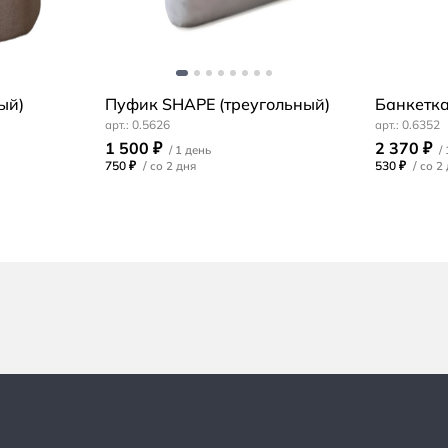
ый)
Пуфик SHAPE (треугольный)
Банкетк
0.5626
0.6352
1 500 ₽
2 370 ₽
750 ₽
/
530 ₽
/