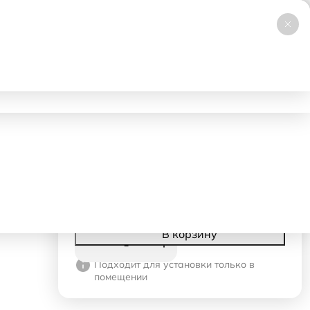
+7 (495) 019-23-99
НОВИНКА
Заказать звонок
Работаем 24/7
ловия аренды
Доставка и самовывоз
Контакты
1500 ₽
- 1 день
750 ₽
- со 2-го дня
Корзина
В корзину
Подходит для установки только в
помещении