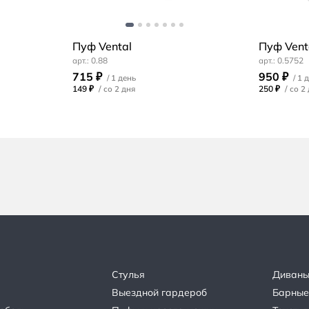
Пуф Vental
Пуф Vent
0.88
0.5752
715 ₽
950 ₽
149 ₽
/
250 ₽
/
Стулья
Диван
Выездной гардероб
Барные