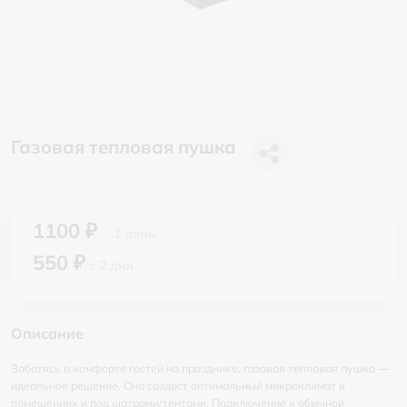
Газовая тепловая пушка
1100 ₽
- 1 день
550 ₽
с 2 дня
Описание
Заботясь о комфорте гостей на празднике, газовая тепловая пушка —
идеальное решение. Она создаст оптимальный микроклимат в
помещениях и под шатрами/тентами. Подключение к обычной