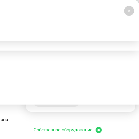
+7 (495) 019-23-99
НОВИНКА
Заказать звонок
Работаем 24/7
ловия аренды
Доставка и самовывоз
Контакты
202500 ₽
- 1 день
Корзина
В корзину
ьона
Собственное оборудование