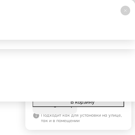
+7 (495) 019-23-99
НОВИНКА
Заказать звонок
Работаем 24/7
ловия аренды
Доставка и самовывоз
Контакты
1800 ₽
- 1 день
360 ₽
- со 2-го дня
Корзина
В корзину
Подходит как для установки на улице,
так и в помещении