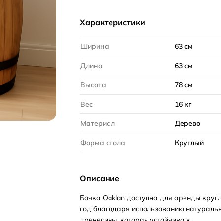
Характеристики
Ширина
63 см
Длина
63 см
Высота
78 см
Вес
16 кг
Материал
Дерево
Форма стола
Круглый
Описание
Бочка Oaklan доступна для аренды круг
год благодаря использованию натураль
древесины, которая устойчива к