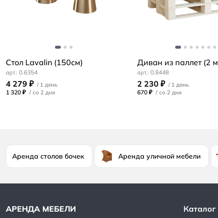
Стол Lavalin (150см)
Диван из паллет (2 м
0.6354
0.8448
4 279 ₽
2 230 ₽
1 320 ₽
/
670 ₽
/
Аренда столов бочек
Аренда уличной мебели
Каталог