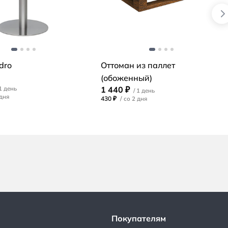
dro
Оттоман из паллет
(обоженный)
1 440 ₽
430 ₽
/
Покупателям