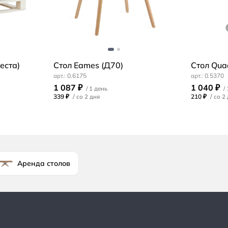
еста)
Стол Eames (Д70)
Стол Qua
0.6175
0.5370
1 087 ₽
1 040 ₽
339 ₽
/
210 ₽
/
Аренда столов