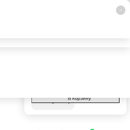
+7 (495) 019-23-99
НОВИНКА
Заказать звонок
Работаем 24/7
ловия аренды
Доставка и самовывоз
Контакты
стол «Bogazici круг»
26250 ₽
- 1 день
13125 ₽
с 2 дня
Корзина
В корзину