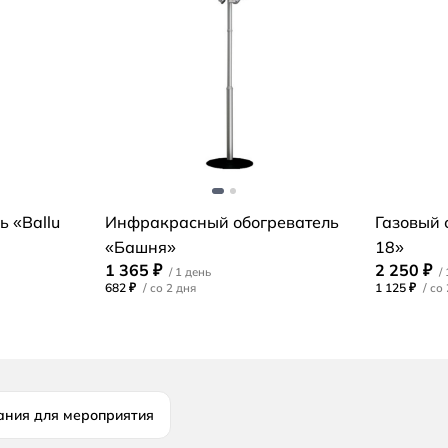
ь «Ballu
Инфракрасный обогреватель
Газовый 
«Башня»
18»
1 365 ₽
2 250 ₽
682 ₽
/
1 125 ₽
/
ания для мероприятия