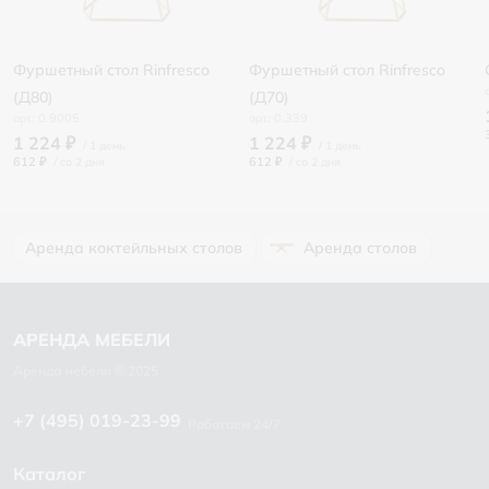
Фуршетный стол Rinfresco
Фуршетный стол Rinfresco
(Д80)
(Д70)
0.9005
0.339
1 224 ₽
1 224 ₽
612 ₽
/
612 ₽
/
Аренда коктейльных столов
Аренда столов
+7 (495) 019-23-99
Работаем 24/7
Каталог