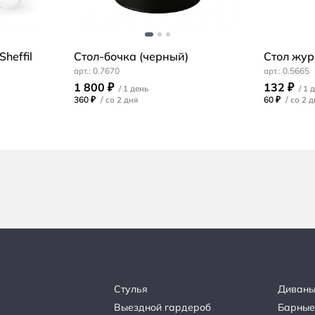
heffil
Стол-бочка (черный)
Стол жур
0.7670
0.5665
1 800 ₽
132 ₽
360 ₽
/
60 ₽
/
Стулья
Диван
Выездной гардероб
Барные