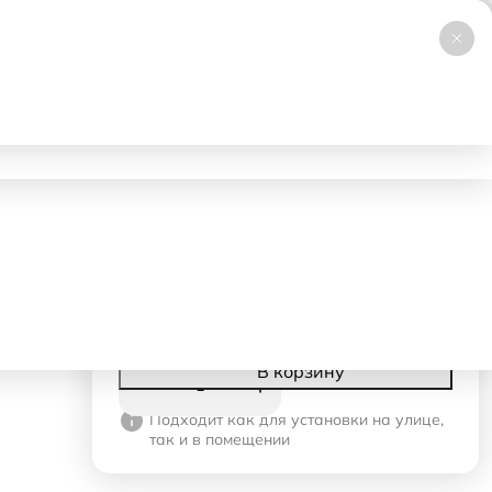
+7 (495) 019-23-99
НОВИНКА
Заказать звонок
Работаем 24/7
ловия аренды
Доставка и самовывоз
Контакты
610 ₽
- 1 день
120 ₽
- со 2-го дня
Корзина
В корзину
Подходит как для установки на улице,
так и в помещении