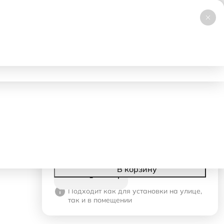
+7 (495) 019-23-99
НОВИНКА
Заказать звонок
Работаем 24/7
ловия аренды
Доставка и самовывоз
Контакты
2270 ₽
- 1 день
1190 ₽
- со 2-го дня
Корзина
В корзину
Подходит как для установки на улице,
так и в помещении