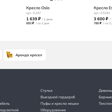
Кресло Oslo
Кресло E
0.247
0.5191
1 639 ₽
3 600 ₽
693 ₽
/
780 ₽
/
Аренда кресел
Стулья
Диван
Выездной гардероб
Барные
ебель
Пуфы и кресла мешки
Текстил
подсветкой
Оборудование