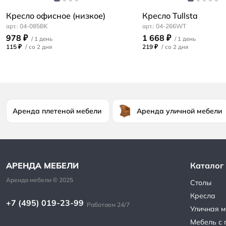
Кресло офисное (низкое)
Кресло Tullsta
04-085BK
04-266WT
978 ₽
1 668 ₽
115 ₽
/
219 ₽
/
Аренда плетеной мебели
Аренда уличной мебели
Каталог
Столы
Кресла
+7 (495) 019-23-99
Работаем 24/7
Уличная м
Мебель с 