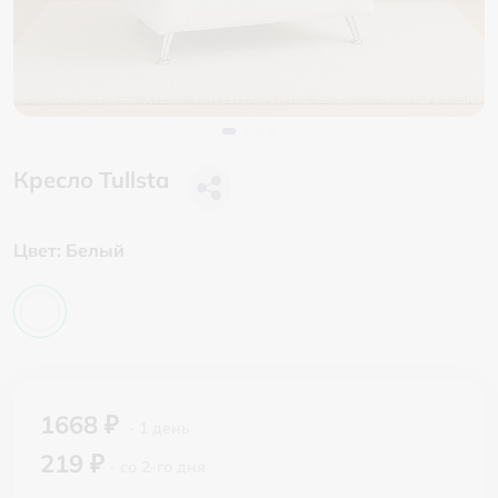
Кресло Tullsta
Цвет:
Белый
1668 ₽
- 1 день
219 ₽
- со 2-го дня