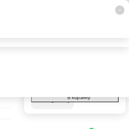
+7 (495) 019-23-99
НОВИНКА
Заказать звонок
Работаем 24/7
ловия аренды
Доставка и самовывоз
Контакты
95000 ₽
- 1 день
19000 ₽
с 2 дня
Корзина
В корзину