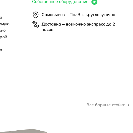
Собственное оборудование
Самовывоз – Пн.-Вс., круглосуточно
й
римую
Доставка – возможно экспресс до 2
часов
ьно
грой
ся
Все барные стойки