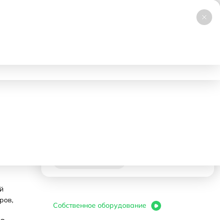
+7 (495) 019-23-99
НОВИНКА
Заказать звонок
Работаем 24/7
ловия аренды
Доставка и самовывоз
Контакты
330000 ₽
- 1 день
Корзина
В корзину
й
ров,
Собственное оборудование