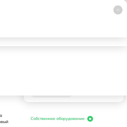
+7 (495) 019-23-99
НОВИНКА
Заказать звонок
Работаем 24/7
ловия аренды
Доставка и самовывоз
Контакты
х40)
600000 ₽
- 1 день
Корзина
В корзину
на
Собственное оборудование
овый