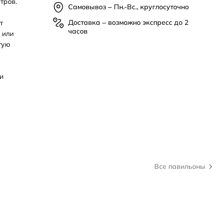
тров.
Самовывоз – Пн.-Вс., круглосуточно
Доставка – возможно экспресс до 2
т
часов
 или
тую
и
Все павильоны