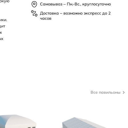
сокую
Самовывоз – Пн.-Вс., круглосуточно
Доставка – возможно экспресс до 2
часов
ики.
дит
х
ых
Все павильоны