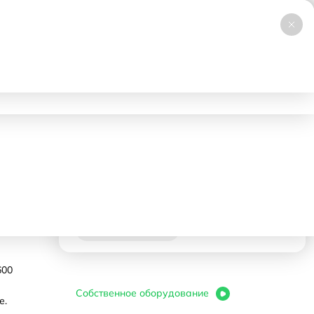
+7 (495) 019-23-99
НОВИНКА
Заказать звонок
Работаем 24/7
ловия аренды
Доставка и самовывоз
Контакты
420000 ₽
- 1 день
Корзина
В корзину
600
Собственное оборудование
е.