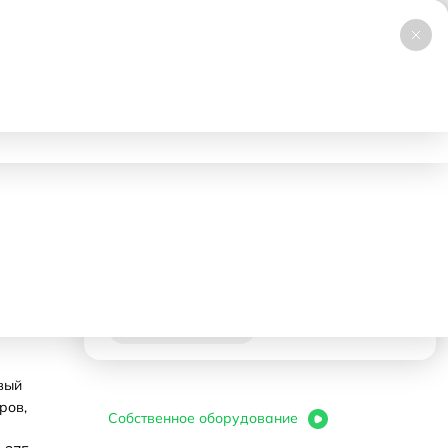
+7 (495) 019-23-99
НОВИНКА
Заказать звонок
Работаем 24/7
ловия аренды
Доставка и самовывоз
Контакты
337500 ₽
- 1 день
Корзина
В корзину
вый
ров,
Собственное оборудование