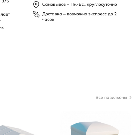
 375
Самовывоз – Пн.-Вс., круглосуточно
я
Доставка – возможно экспресс до 2
елает
часов
х
их
Все павильоны