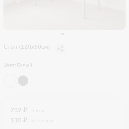
Стол (120x60см)
Цвет:
Белый
757 ₽
- 1 день
115 ₽
- со 2-го дня