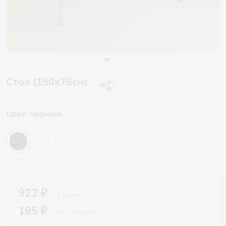
Стол (150x75см)
Цвет:
Черный
922 ₽
- 1 день
195 ₽
- со 2-го дня