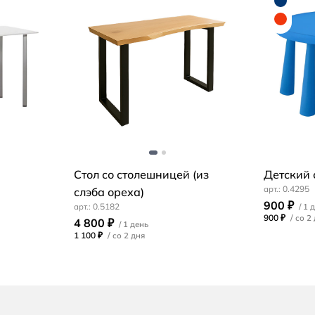
Стол со столешницей (из
Детский
0.4295
слэба ореха)
900 ₽
0.5182
900 ₽
/
4 800 ₽
1 100 ₽
/