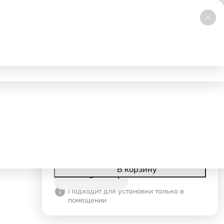
+7 (495) 019-23-99
НОВИНКА
Заказать звонок
Работаем 24/7
ловия аренды
Доставка и самовывоз
Контакты
1600 ₽
- 1 день
230 ₽
- со 2-го дня
Корзина
В корзину
Подходит для установки только в
помещении