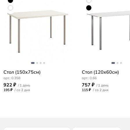
Стол (150x75см)
Стол (120x60см)
0.358
0.66
922 ₽
757 ₽
195 ₽
/
115 ₽
/