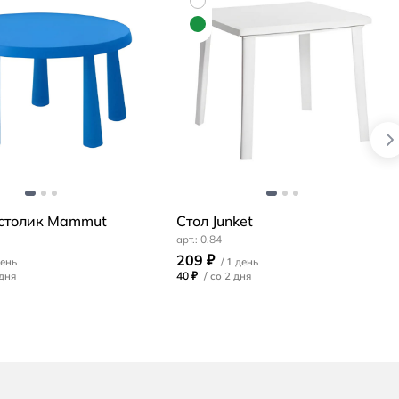
 столик Mammut
Стол Junket
0.84
209 ₽
40 ₽
/