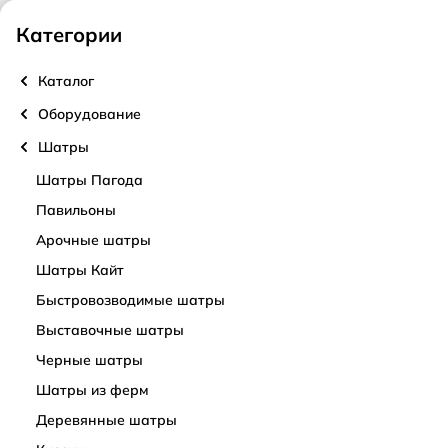
О нас
Поиск
Категории
Москва
О компании
Каталог
Каталог
Оборудование
Условия аренды
Шатры
Доставка и самовывоз
Главная
Аренда оборудования для мероприятия
Аренда
Шатры Пагода
Контакты
Павильоны
Аренда стрейч шатров
3
Арочные шатры
Политика конфиденциальности
Шатры Кайт
Каталог
По популярности
Блог
Быстровозводимые шатры
Оборудование
Выставочные шатры
Шатры
Черные шатры
Шатры Пагода
Шатры из ферм
Павильоны
Деревянные шатры
Арочные шатры