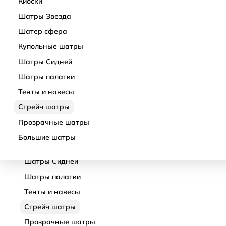
Киоски
Шатры Кайт
Шатры Звезда
Быстровозводимые шатры
Шатер сфера
Выставочные шатры
Купольные шатры
Черные шатры
Шатры Сидней
Шатры из ферм
Натяжной тент 5х
Шатры палатки
15 675 ₽
Деревянные шатры
Тенты и навесы
Киоски
Стрейч шатры
Шатры Звезда
Прозрачные шатры
Шатер сфера
Большие шатры
Купольные шатры
Шатры Сидней
Шатры палатки
Тенты и навесы
Стрейч шатры
Прозрачные шатры