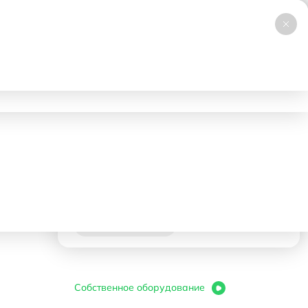
+7 (495) 019-23-99
НОВИНКА
Заказать звонок
Работаем 24/7
ловия аренды
Доставка и самовывоз
Контакты
ер черный 4х8 м
22000 ₽
- 1 день
Корзина
В корзину
Собственное оборудование
-