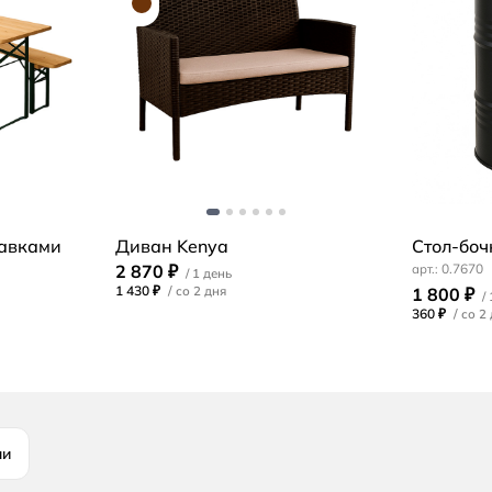
лавками
Диван Kenya
Стол-боч
2 870 ₽
0.7670
1 430 ₽
/
1 800 ₽
360 ₽
/
ли