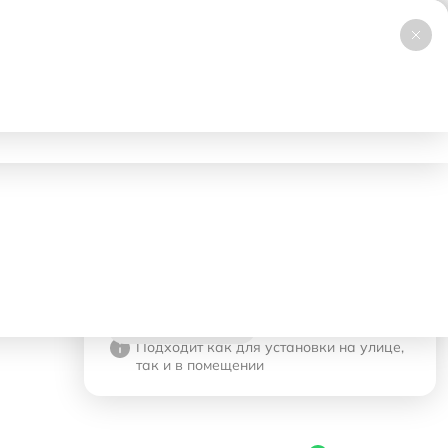
+7 (495) 019-23-99
НОВИНКА
Заказать звонок
Работаем 24/7
ловия аренды
Доставка и самовывоз
Контакты
549 ₽
- 1 день
Корзина
В корзину
Подходит как для установки на улице,
так и в помещении