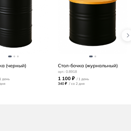
ка (черный)
Стол-бочка (журнальный)
0.8918
1 100 ₽
340 ₽
/