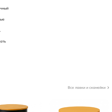
ичный
ные
,
дать
Все лавки и скамейки