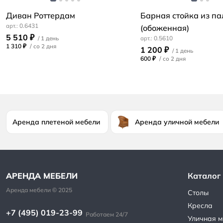
Диван Роттердам
Барная стойка из па
0.6431
(обоженная)
5 510 ₽
0.5610
1 310 ₽
/
1 200 ₽
600 ₽
/
Аренда плетеной мебели
Аренда уличной мебели
Каталог
Столы
Кресла
+7 (495) 019-23-99
Работаем 24/7
Уличная м