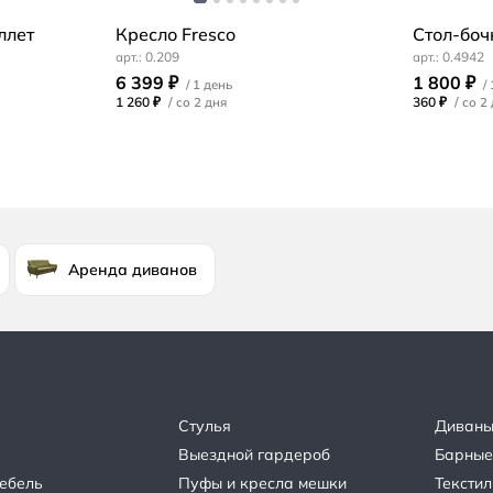
ллет
Кресло Fresco
Стол-боч
0.209
0.4942
6 399 ₽
1 800 ₽
1 260 ₽
/
360 ₽
/
Аренда диванов
Стулья
Диван
Выездной гардероб
Барные
ебель
Пуфы и кресла мешки
Текстил