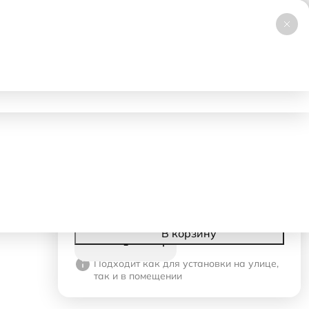
+7 (495) 019-23-99
НОВИНКА
Заказать звонок
Работаем 24/7
ловия аренды
Доставка и самовывоз
Контакты
2870 ₽
- 1 день
1430 ₽
- со 2-го дня
Корзина
В корзину
Подходит как для установки на улице,
так и в помещении