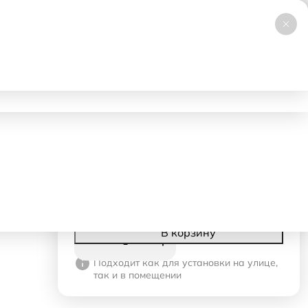
+7 (495) 019-23-99
НОВИНКА
Заказать звонок
Работаем 24/7
ловия аренды
Доставка и самовывоз
Контакты
7140 ₽
- 1 день
3570 ₽
- со 2-го дня
Корзина
В корзину
Подходит как для установки на улице,
так и в помещении