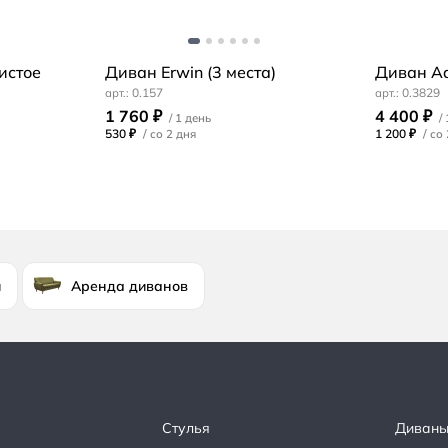
истое
Диван Erwin (3 места)
Диван Ad
0.157
0.3829
1 760 ₽
4 400 ₽
530 ₽
/
1 200 ₽
/
и
Аренда диванов
Стулья
Диван